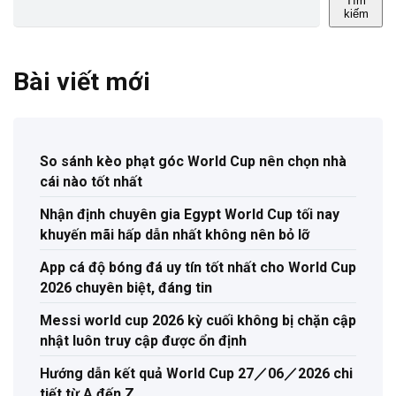
Tìm
kiếm
Bài viết mới
So sánh kèo phạt góc World Cup nên chọn nhà
cái nào tốt nhất
Nhận định chuyên gia Egypt World Cup tối nay
khuyến mãi hấp dẫn nhất không nên bỏ lỡ
App cá độ bóng đá uy tín tốt nhất cho World Cup
2026 chuyên biệt, đáng tin
Messi world cup 2026 kỳ cuối không bị chặn cập
nhật luôn truy cập được ổn định
Hướng dẫn kết quả World Cup 27／06／2026 chi
tiết từ A đến Z