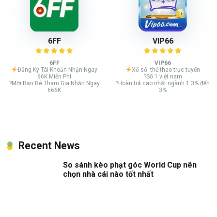
6FF
VIP66
6FF
VIP66
Đăng Ký Tài Khoản Nhận Ngay
Xổ số- thể thao trực tuyến
66K Miễn Phí
?Số 1 việt nam
?Mời Bạn Bè Tham Gia Nhận Ngay
?Hoàn trả cao nhất ngành 1.3% đến
666K
3%
Recent News
So sánh kèo phạt góc World Cup nên
chọn nhà cái nào tốt nhất