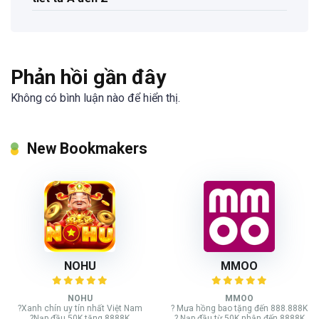
Phản hồi gần đây
Không có bình luận nào để hiển thị.
New Bookmakers
NOHU
MMOO
NOHU
MMOO
?Xanh chín uy tín nhất Việt Nam
? Mưa hồng bao tặng đến 888.888K
?Nạp đầu 50K tặng 8888K
? Nạp đầu từ 50K nhận đến 8888K