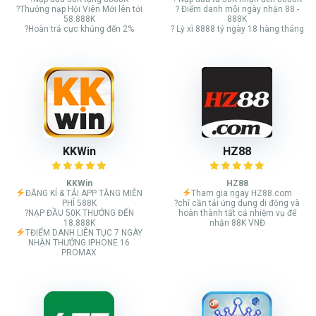
?Thưởng nạp Hội Viên Mới lên tới
? Điểm danh mỗi ngày nhận 88 -
58.888K
888K
?Hoàn trả cực khủng đến 2%
? Lỳ xì 8888 tỷ ngày 18 hàng tháng
KKWin
HZ88
KKWin
HZ88
ĐĂNG KÍ & TẢI APP TẶNG MIỄN
Tham gia ngay HZ88.com
PHÍ 588K
?chỉ cần tải ứng dụng di động và
?NẠP ĐẦU 50K THƯỞNG ĐẾN
hoàn thành tất cả nhiệm vụ để
18.888K
nhận 88K VNĐ
TĐIỂM DANH LIÊN TỤC 7 NGÀY
NHẬN THƯỞNG IPHONE 16
PROMAX