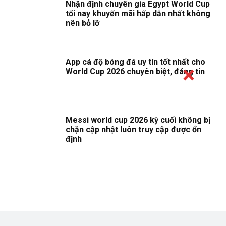
Nhận định chuyên gia Egypt World Cup
tối nay khuyến mãi hấp dẫn nhất không
nên bỏ lỡ
App cá độ bóng đá uy tín tốt nhất cho
World Cup 2026 chuyên biệt, đáng tin
Messi world cup 2026 kỳ cuối không bị
chặn cập nhật luôn truy cập được ổn
định