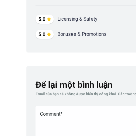
Licensing & Safety
5.0
Bonuses & Promotions
5.0
Để lại một bình luận
Email của bạn sẽ không được hiển thị công khai.
Các trườn