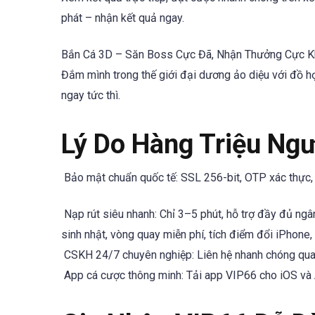
phát – nhận kết quả ngay.
Bắn Cá 3D – Săn Boss Cực Đã, Nhận Thưởng Cực 
Đắm mình trong thế giới đại dương ảo diệu với đồ h
ngay tức thì.
Lý Do Hàng Triệu Ng
Bảo mật chuẩn quốc tế: SSL 256-bit, OTP xác thực, 
Nạp rút siêu nhanh: Chỉ 3–5 phút, hỗ trợ đầy đủ ngâ
sinh nhật, vòng quay miễn phí, tích điểm đổi iPhone, 
CSKH 24/7 chuyên nghiệp: Liên hệ nhanh chóng qua Z
App cá cược thông minh: Tải app VIP66 cho iOS và 