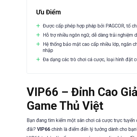
Ưu Điểm
Được cấp phép hợp pháp bởi PAGCOR, tổ chức
Hỗ trợ nhiều ngôn ngữ, dễ dàng trải nghiệm d
Hệ thống bảo mật cao cấp nhiều lớp, ngăn c
nhập
Đa dạng các trò chơi cá cược, loại hình đặt
VIP66 – Đỉnh Cao Giả
Game Thủ Việt
Bạn đang tìm kiếm một sân chơi cá cược trực tuyến đú
đãi?
VIP66
chính là điểm đến lý tưởng dành cho bạn!