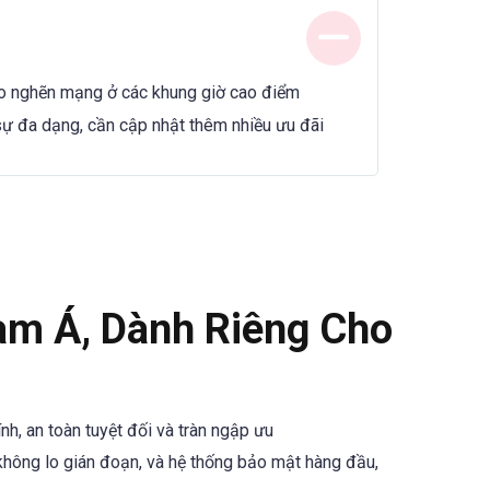
o nghẽn mạng ở các khung giờ cao điểm
ự đa dạng, cần cập nhật thêm nhiều ưu đãi
am Á, Dành Riêng Cho
nh, an toàn tuyệt đối và tràn ngập ưu
không lo gián đoạn, và hệ thống bảo mật hàng đầu,