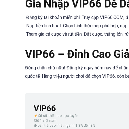
Gia Nhập VIP66 Dễ D
Đăng ký tài khoản miễn phí: Truy cập VIP66.COM, điề
Nạp tiền linh hoạt: Chọn hình thức nạp phù hợp, nạp t
Tham gia cá cược và rút tiền: Đặt cược, thắng lớn, rú
VIP66 – Đỉnh Cao Giả
Đừng chần chừ nữa! Đăng ký ngay hôm nay để nhận 
quốc tế. Hàng triệu người chơi đã chọn VIP66, còn b
VIP66
Xổ số- thể thao trực tuyến
?Số 1 việt nam
?Hoàn trả cao nhất ngành 1.3% đến 3%