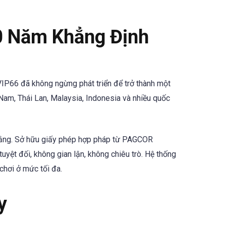
10 Năm Khẳng Định
 VIP66 đã không ngừng phát triển để trở thành một
Nam, Thái Lan, Malaysia, Indonesia và nhiều quốc
g bằng. Sở hữu giấy phép hợp pháp từ PAGCOR
uyệt đối, không gian lận, không chiêu trò. Hệ thống
chơi ở mức tối đa.
y