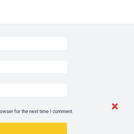
rowser for the next time I comment.