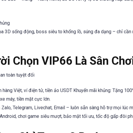
Khủng
ọa 3D sống động, boss siêu to khổng lồ, súng đa dạng – chỉ cần
ười Chọn VIP66 Là Sân Chơ
an toàn tuyệt đối
n hàng Việt, ví điện tử, tiền ảo USDT Khuyến mãi khủng: Tặng 100
xe máy, tiền mặt cực lớn.
alo, Telegram, Livechat, Email – luôn sẵn sàng hỗ trợ mọi lúc mọ
Android, chơi game siêu mượt, bảo mật tối ưu, tốc độ gấp đôi p