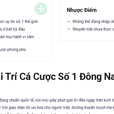
Nhược Điểm
 uy tín số 1 thế giới
Không thể đăng nhập d
ù ở bất kỳ đâu
Khuyến mãi chưa thực s
hặn mọi hành vi xâm
 cược phong phú
i Trí Cá Cược Số 1 Đông N
ng chuẩn quốc tế, nơi mọi giây phút giải trí đều ngập tràn kịch tí
 Với giao diện tối ưu hóa cho người Việt, đường truyền mượt mà 