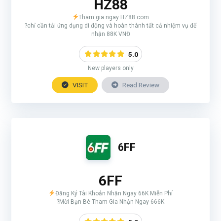
HZ88
Tham gia ngay HZ88.com
?chỉ cần tải ứng dụng di động và hoàn thành tất cả nhiệm vụ để
nhận 88K VNĐ
5.0
New players only
VISIT
Read Review
6FF
6FF
Đăng Ký Tài Khoản Nhận Ngay 66K Miễn Phí
?Mời Bạn Bè Tham Gia Nhận Ngay 666K