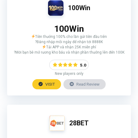
100Win
100Win
Tiền thưởng 100% cho lần gửi tiền đầu tiên
?Đăng nhập mỗi ngày để nhận tới 8888K
Tải APP và nhận 25K miễn phí
?Mời bạn bè mở rương kho báu và nhận phần thưởng lên đến 100K
5.0
New players only
VISIT
Read Review
28BET