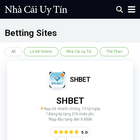
Betting Sites
All
Lô Đề Online
Nhà Cái Uy Tín
Thể Thao
SHBET
SHBET
Nạp rút nhanh chóng, 10 tỷ/ngày
? Đăng ký tặng 57k miễn phí,
?Nạp đầu tặng đến 8.888k
5.0