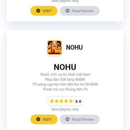
New players only
VISIT
Read Review
NOHU
NOHU
?Xanh chín uy tín nhất Việt Nam
?Nạp đầu 50K tặng 8888K
?Thưởng nạp Hội Viên Mới lên tới 58.888K
?Hoàn trả cực khủng đến 2%
5.0
New players only
VISIT
Read Review