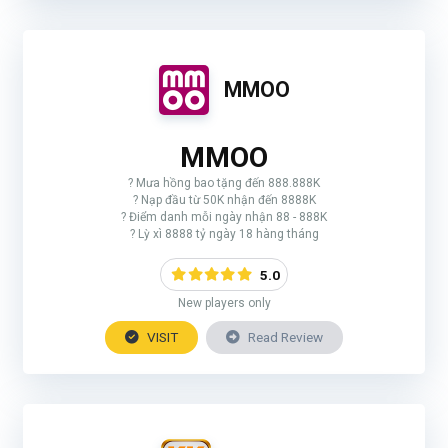
MMOO
MMOO
? Mưa hồng bao tặng đến 888.888K
? Nạp đầu từ 50K nhận đến 8888K
? Điểm danh mỗi ngày nhận 88 - 888K
? Lỳ xì 8888 tỷ ngày 18 hàng tháng
5.0
New players only
VISIT
Read Review