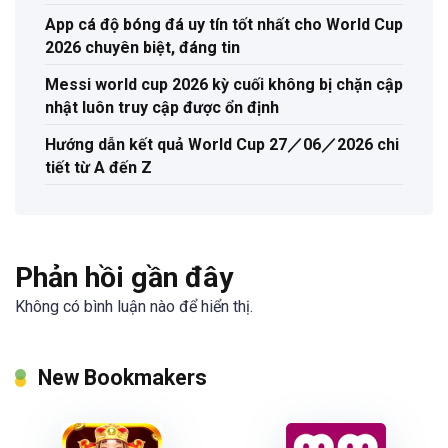
App cá độ bóng đá uy tín tốt nhất cho World Cup
2026 chuyên biệt, đáng tin
Messi world cup 2026 kỳ cuối không bị chặn cập
nhật luôn truy cập được ổn định
Hướng dẫn kết quả World Cup 27／06／2026 chi
tiết từ A đến Z
Phản hồi gần đây
Không có bình luận nào để hiển thị.
New Bookmakers