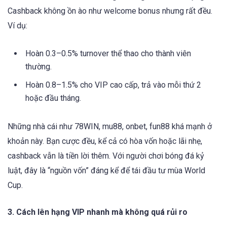
Cashback không ồn ào như welcome bonus nhưng rất đều.
Ví dụ:
Hoàn 0.3–0.5% turnover thể thao cho thành viên
thường.
Hoàn 0.8–1.5% cho VIP cao cấp, trả vào mỗi thứ 2
hoặc đầu tháng.
Những nhà cái như 78WIN, mu88, onbet, fun88 khá mạnh ở
khoản này. Bạn cược đều, kể cả có hòa vốn hoặc lãi nhẹ,
cashback vẫn là tiền lời thêm. Với người chơi bóng đá kỷ
luật, đây là “nguồn vốn” đáng kể để tái đầu tư mùa World
Cup.
3. Cách lên hạng VIP nhanh mà không quá rủi ro