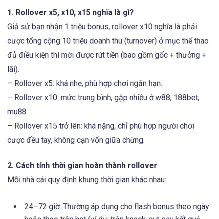
1. Rollover x5, x10, x15 nghĩa là gì?
Giả sử bạn nhận 1 triệu bonus, rollover x10 nghĩa là phải
cược tổng cộng 10 triệu doanh thu (turnover) ở mục thể thao
đủ điều kiện thì mới được rút tiền (bao gồm gốc + thưởng +
lãi).
– Rollover x5: khá nhẹ, phù hợp chơi ngắn hạn.
– Rollover x10: mức trung bình, gặp nhiều ở w88, 188bet,
mu88.
– Rollover x15 trở lên: khá nặng, chỉ phù hợp người chơi
cược đều tay, không cạn vốn giữa chừng.
2. Cách tính thời gian hoàn thành rollover
Mỗi nhà cái quy định khung thời gian khác nhau:
24–72 giờ: Thường áp dụng cho flash bonus theo ngày