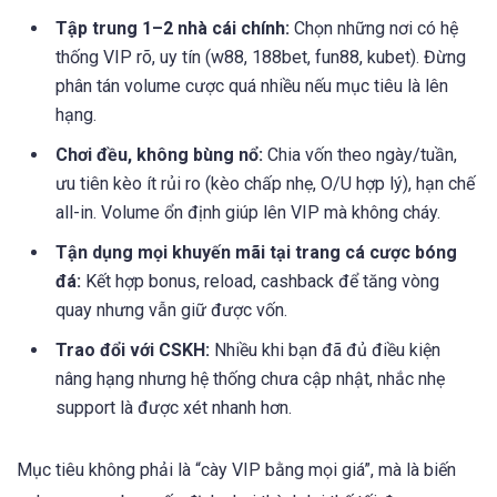
Tập trung 1–2 nhà cái chính:
Chọn những nơi có hệ
thống VIP rõ, uy tín (w88, 188bet, fun88, kubet). Đừng
phân tán volume cược quá nhiều nếu mục tiêu là lên
hạng.
Chơi đều, không bùng nổ:
Chia vốn theo ngày/tuần,
ưu tiên kèo ít rủi ro (kèo chấp nhẹ, O/U hợp lý), hạn chế
all-in. Volume ổn định giúp lên VIP mà không cháy.
Tận dụng mọi khuyến mãi tại trang cá cược bóng
đá:
Kết hợp bonus, reload, cashback để tăng vòng
quay nhưng vẫn giữ được vốn.
Trao đổi với CSKH:
Nhiều khi bạn đã đủ điều kiện
nâng hạng nhưng hệ thống chưa cập nhật, nhắc nhẹ
support là được xét nhanh hơn.
Mục tiêu không phải là “cày VIP bằng mọi giá”, mà là biến