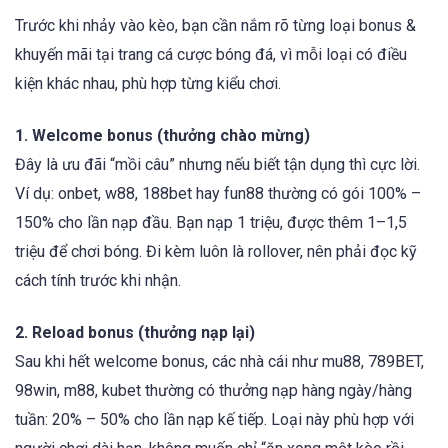
Trước khi nhảy vào kèo, bạn cần nắm rõ từng loại bonus &
khuyến mãi tại trang cá cược bóng đá, vì mỗi loại có điều
kiện khác nhau, phù hợp từng kiểu chơi.
1. Welcome bonus (thưởng chào mừng)
Đây là ưu đãi “mồi câu” nhưng nếu biết tận dụng thì cực lời.
Ví dụ: onbet, w88, 188bet hay fun88 thường có gói 100% –
150% cho lần nạp đầu. Bạn nạp 1 triệu, được thêm 1–1,5
triệu để chơi bóng. Đi kèm luôn là rollover, nên phải đọc kỹ
cách tính trước khi nhận.
2. Reload bonus (thưởng nạp lại)
Sau khi hết welcome bonus, các nhà cái như mu88, 789BET,
98win, m88, kubet thường có thưởng nạp hàng ngày/hàng
tuần: 20% – 50% cho lần nạp kế tiếp. Loại này phù hợp với