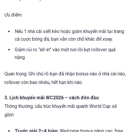
Ưu điểm:
Nếu 1 nhà cái siết kèo hoặc giảm khuyến mãi tại trang
cá cược bóng đá, bạn vẫn còn chỗ khác để xoay.
Giảm rủi ro “all-in” vào một nơi rồi kẹt rollover quá
nặng.
Quan trọng: Ghi chú rõ bạn đã nhận bonus nào ở nhà cái nào,
rollover còn bao nhiêu, hết hạn khi nào.
3. Lịch khuyến mãi WC2026 – cách đón đầu
Thông thường, cấu trúc khuyến mãi quanh World Cup sẽ
gồm:
Trước giải 2–4 tuần:
Welcome bonus nâng cao, free