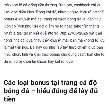
mà vì bỏ lỡ cả đống tiền thưởng, free bet, cashback chỉ vì…
lười đọc điều kiện. Trong khi đó, những người hiểu rõ cơ chế
bonus & khuyến mãi tại trang cá cược bóng đá lại gần như
luôn có “vốn phụ” để gỡ, giảm rủi ro hoặc tăng tiền thắng.
Nhất là giai đoạn
kết quả World Cup 27/06/2026
bắt đầu
nóng, nhà cái đua nhau đẩy khuyến mãi, bạn mà không tối ưu
là mất tiền ngu. Bài này coi như “sổ tay thực chiến” giúp bạn
hiểu, chọn, tính và khai thác bonus cho đúng cách, hạn chế tối
đa rủi ro bị khóa tài khoản hay kẹt rollover.
Các loại bonus tại trang cá độ
bóng đá – hiểu đúng để lấy đủ
tiền