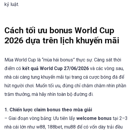
kỷ luật.
Cách tối ưu bonus World Cup
2026 dựa trên lịch khuyến mãi
Mùa World Cup là “mùa hái bonus” thực sự. Càng sát thời
điểm có
kết quả World Cup 27/06/2026
và các vòng sau,
nhà cái càng tung khuyến mãi tại trang cá cược bóng đá để
hút người chơi. Muốn tối ưu, đừng chỉ chăm chăm nhìn phần
trăm thưởng, mà hãy nhìn toàn bộ đường đi.
1. Chiến lược claim bonus theo mùa giải
– Giai đoạn vòng bảng: Ưu tiên lấy
welcome bonus
tại 2–3
nhà cái lớn như w88, 188bet, mu88 để có vốn dày trải đều