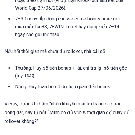
hoặc theo trận hot (ví dụ: trận knock-out sau kết quả
World Cup 27/06/2026).
7–30 ngày: Áp dụng cho welcome bonus hoặc gói
mùa giải. fun88, 78WIN, kubet hay dùng kiểu 7–14
ngày cho gói thể thao.
Nếu hết thời gian mà chưa đủ rollover, nhà cái sẽ:
Thường: Hủy số tiền bonus + lãi, chỉ trả lại số tiền gốc
(tùy T&C).
Nặng: Hủy toàn bộ số dư liên quan đến bonus.
Vì vậy, trước khi bấm “nhận khuyến mãi tại trang cá cược
bóng đá”, hãy tự hỏi: “Mình có đủ vốn & thời gian để quay đủ
rollover không?”