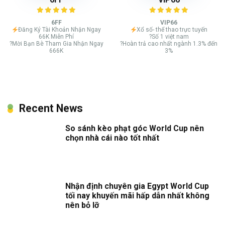
6FF
VIP66
Đăng Ký Tài Khoản Nhận Ngay
Xổ số- thể thao trực tuyến
66K Miễn Phí
?Số 1 việt nam
?Mời Bạn Bè Tham Gia Nhận Ngay
?Hoàn trả cao nhất ngành 1.3% đến
666K
3%
Recent News
So sánh kèo phạt góc World Cup nên
chọn nhà cái nào tốt nhất
Nhận định chuyên gia Egypt World Cup
tối nay khuyến mãi hấp dẫn nhất không
nên bỏ lỡ