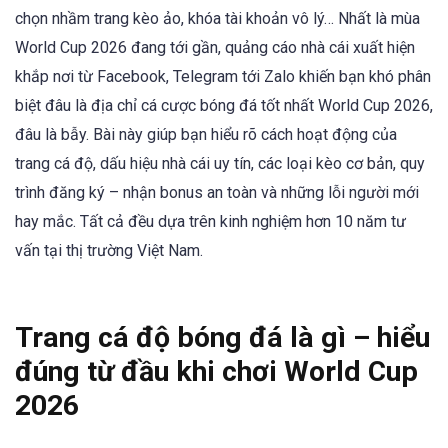
chọn nhầm trang kèo ảo, khóa tài khoản vô lý… Nhất là mùa
World Cup 2026 đang tới gần, quảng cáo nhà cái xuất hiện
khắp nơi từ Facebook, Telegram tới Zalo khiến bạn khó phân
biệt đâu là địa chỉ cá cược bóng đá tốt nhất World Cup 2026,
đâu là bẫy. Bài này giúp bạn hiểu rõ cách hoạt động của
trang cá độ, dấu hiệu nhà cái uy tín, các loại kèo cơ bản, quy
trình đăng ký – nhận bonus an toàn và những lỗi người mới
hay mắc. Tất cả đều dựa trên kinh nghiệm hơn 10 năm tư
vấn tại thị trường Việt Nam.
Trang cá độ bóng đá là gì – hiểu
đúng từ đầu khi chơi World Cup
2026