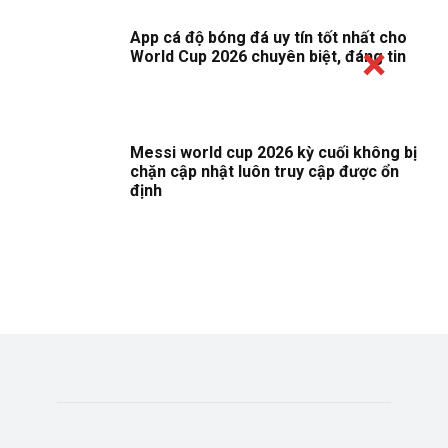
App cá độ bóng đá uy tín tốt nhất cho
World Cup 2026 chuyên biệt, đáng tin
Messi world cup 2026 kỳ cuối không bị
chặn cập nhật luôn truy cập được ổn
định