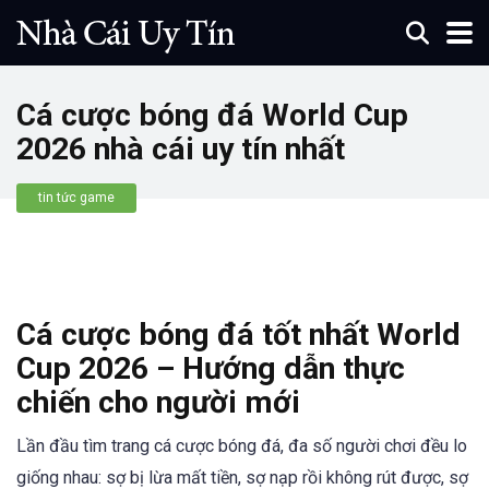
Cá cược bóng đá World Cup
2026 nhà cái uy tín nhất
tin tức game
Cá cược bóng đá tốt nhất World
Cup 2026 – Hướng dẫn thực
chiến cho người mới
Lần đầu tìm trang cá cược bóng đá, đa số người chơi đều lo
giống nhau: sợ bị lừa mất tiền, sợ nạp rồi không rút được, sợ