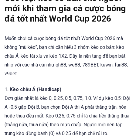
mới khi tham gia cá cược bóng
đá tốt nhất World Cup 2026
Muốn chơi cá cược bóng đá tốt nhất World Cup 2026 mà
không “mù kèo”, bạn chỉ cần hiểu 3 nhóm kèo cơ bản: kèo
châu Á, kèo tài xỉu và kèo 1X2. Đây là nền tảng để bạn bắt
nhịp với các nhà cái như qh88, we88, 789BET, kuwin, fun88,
v9bet…
1. Kèo châu Á (Handicap)
Đơn giản nhất là kèo 0, 0.25, 0.5, 0.75, 1.0. Ví dụ kèo 0.5: Đội
A -0.5 gặp Đội B, bạn chọn Đội A thì A phải thắng trận, hòa
hoặc thua đều mất. Kèo 0.25, 0.75 chỉ là chia tiền thắng thua
(thắng nửa, thua nửa) theo mức chấp. Người mới nên tập
trung kèo đồng banh (0) và 0.25 để hạn chế rủi ro.