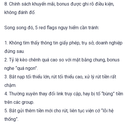
8. Chính sách khuyến mãi, bonus được ghi rõ điều kiện,
không đánh đố.
Song song đó, 5 red flags nguy hiểm cần tránh:
1. Không tìm thấy thông tin giấy phép, trụ sở, doanh nghiệp
đứng sau.
2. Tỷ lệ kèo chênh quá cao so với mặt bằng chung, bonus
nghe “quá ngon”.
3. Bắt nạp tối thiểu lớn, rút tối thiểu cao, xử lý rút tiền rất
chậm.
4. Thường xuyên thay đổi link truy cập, hay bị tố “bùng” tiền
trên các group.
5. Bắt gửi thêm tiền mới cho rút, liên tục viện cớ “lỗi hệ
thống”.