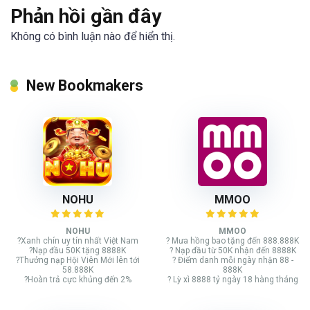
Phản hồi gần đây
Không có bình luận nào để hiển thị.
New Bookmakers
NOHU
MMOO
NOHU
MMOO
?Xanh chín uy tín nhất Việt Nam
? Mưa hồng bao tặng đến 888.888K
?Nạp đầu 50K tặng 8888K
? Nạp đầu từ 50K nhận đến 8888K
?Thưởng nạp Hội Viên Mới lên tới
? Điểm danh mỗi ngày nhận 88 -
58.888K
888K
?Hoàn trả cực khủng đến 2%
? Lỳ xì 8888 tỷ ngày 18 hàng tháng