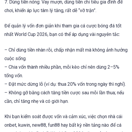
7. Dùng tiền nóng: Vay mượn, dùng tiền chi tiêu gia đình để
chơi, khiến áp lực tâm lý tăng, rất dễ “vỡ trận”.
Để quản lý vốn đơn giản khi tham gia cá cược bóng đá tốt
nhất World Cup 2026, bạn có thể áp dụng vài nguyên tắc:
– Chỉ dùng tiền nhàn rỗi, chấp nhận mất mà không ảnh hưởng
cuộc sống.
– Chia vốn thành nhiều phần, mỗi kèo chỉ nên dùng 2–5%
tổng vốn.
– Đặt mức dừng lỗ (ví dụ: thua 20% vốn trong ngày thì nghỉ).
– Không gỡ bằng cách tăng tiền cược sau mỗi lần thua; nếu
cần, chỉ tăng nhẹ và có giới hạn.
Khi bạn kiểm soát được vốn và cảm xúc, việc chọn nhà cái
onbet, kuwin, new88, fun88 hay bất kỳ nền tảng nào để cá