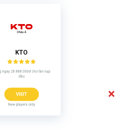
KTO
 ngay 28.888.000đ cho lần nạp
đầu
VISIT
New players only