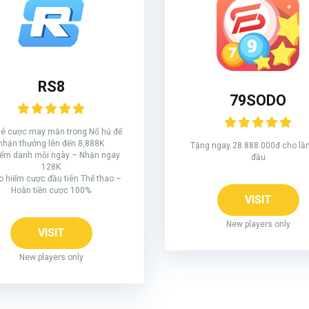
RS8
79SODO
vé cược may mắn trong Nổ hủ để
nhận thưởng lên đến 8,888K
Tặng ngay 28.888.000đ cho lầ
ểm danh mỗi ngày – Nhận ngay
đầu
128K
 hiểm cược đầu tiên Thể thao –
Hoàn tiền cược 100%
VISIT
New players only
VISIT
New players only