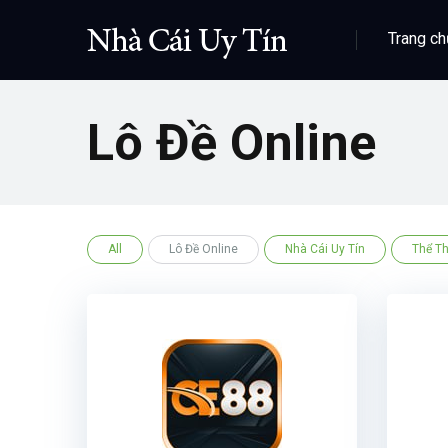
Trang ch
Lô Đề Online
All
Lô Đề Online
Nhà Cái Uy Tín
Thể T