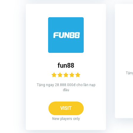
fun88
Tặng
Tặng ngay 28.888.000đ cho lần nạp
đầu
VISIT
New players only